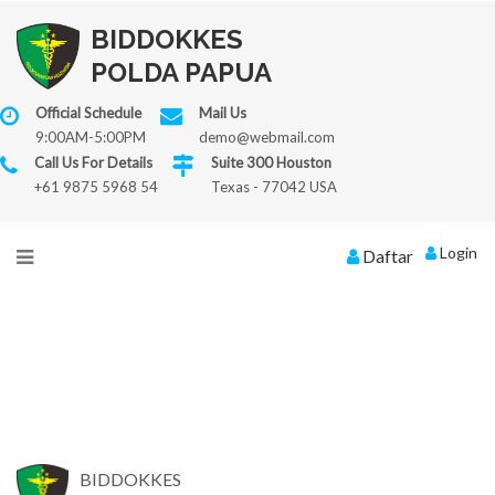
BIDDOKKES
POLDA PAPUA
Official Schedule
Mail Us
9:00AM-5:00PM
demo@webmail.com
Call Us For Details
Suite 300 Houston
+61 9875 5968 54
Texas - 77042 USA
Login
Daftar
BIDDOKKES