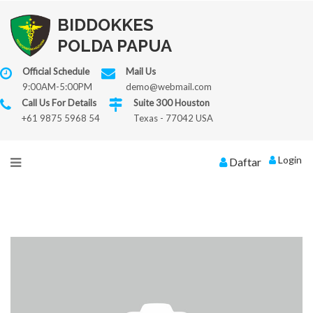
BIDDOKKES
POLDA PAPUA
Official Schedule
Mail Us
9:00AM-5:00PM
demo@webmail.com
Call Us For Details
Suite 300 Houston
+61 9875 5968 54
Texas - 77042 USA
Login
Daftar