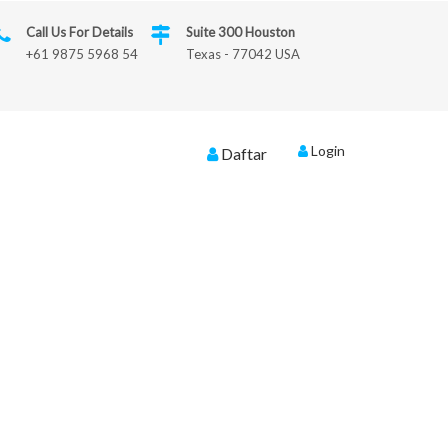
Call Us For Details
Suite 300 Houston
+61 9875 5968 54
Texas - 77042 USA
Login
Daftar