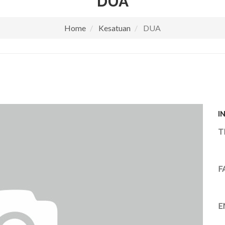
DUA
Home
Kesatuan
DUA
I
T
F
E