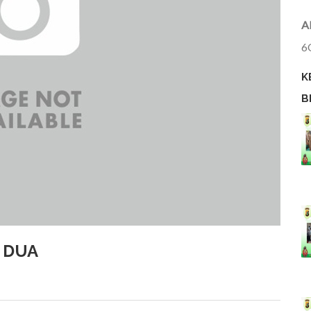
A
6
K
B
DUA